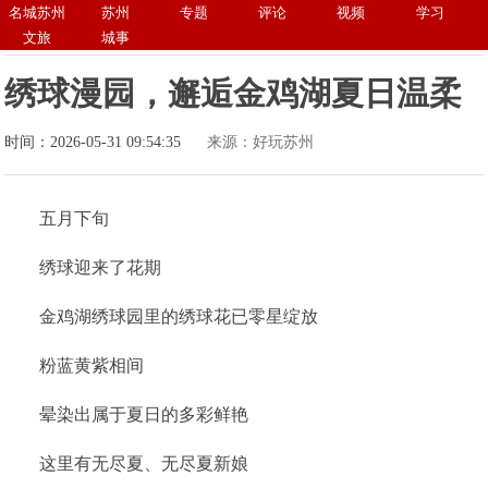
名城苏州
苏州
专题
评论
视频
学习
文旅
城事
绣球漫园，邂逅金鸡湖夏日温柔
时间：2026-05-31 09:54:35
来源：好玩苏州
五月下旬
绣球迎来了花期
金鸡湖绣球园里的绣球花已零星绽放
粉蓝黄紫相间
晕染出属于夏日的多彩鲜艳
这里有无尽夏、无尽夏新娘