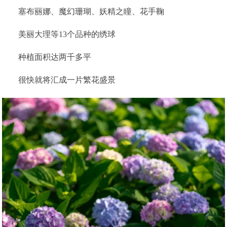
塞布丽娜、魔幻珊瑚、妖精之瞳、花手鞠
美丽大理等13个品种的绣球
种植面积达两千多平
很快就将汇成一片繁花盛景