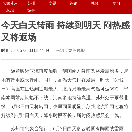
名城苏州
苏州
专题
评论
视频
学习
文旅
城事
今天白天转雨 持续到明天 闷热感
又将返场
时间：2026-06-03 08:44:49
来源：姑苏晚报
随着暖湿气流再度加强，我国南方降雨又将发展增多，局
地有暴雨或大暴雨。同时，高温天气也在发展，昨天（6月2
日）高温范围达到近期最大，北方局地最高气温可达39℃，华
南本周前期闷热不下线，海南多地持续高温。苏州处于雨带北
缘，6月3日白天将转雨，夜里雨量明显。苏州此次降雨过程将
持续到6月4日白天，降水时段不长，届时闷热感又会上线。
苏州市气象台预计，6月3日白天多云转阴有阵雨或雷雨，