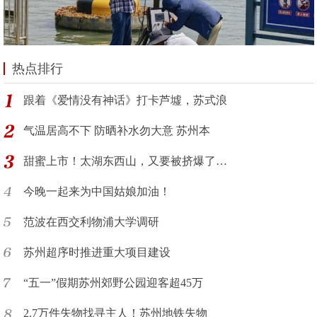
热点排行
跟着《爱情没有神话》打卡芦墟，苏式浪
气温居高不下 防晒补水勿大意 苏州本
甜蜜上市！太湖东西山，又要被挤爆了…
今晚一起来为中国姑娘加油！
范波在西交利物浦大学调研
苏州超序时推进重大项目建设
“五一”假期苏州郊野公园迎客超45万
2.7万件失物找寻主人！苏州地铁失物