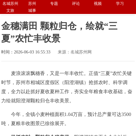
名城苏州
苏州
专题
评论
视频
学习
文旅
城事
金穗满田 颗粒归仓，绘就“三
夏”农忙丰收景
时间：2026-06-03 16:55:33
来源：名城苏州网
麦浪滚滚飘穗香，又是一年丰收忙。正值“三夏”农忙关键
时节，苏州市相城区度假区（阳澄湖镇）抢抓农时、科学调
度，全力以赴抓好夏收夏种工作，夯实全年粮食丰收基础，奋
力绘就阳澄湖颗粒归仓丰收美景。
今年，全镇小麦种植面积1.04万亩，预计总产量可达3500
吨，夏粮丰收图景已徐徐展开。