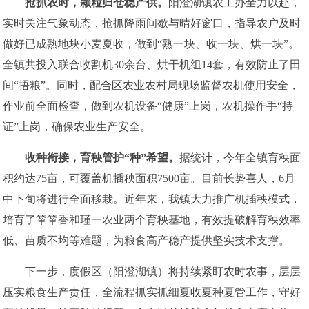
抢抓农时
，
颗粒归仓稳产供
。
阳澄湖镇农工办全力以赴，
实时关注气象动态，抢抓降雨间歇与晴好窗口，指导农户及时
做好已成熟地块小麦夏收，做到“熟一块、收一块、烘一块”。
全镇共投入联合收割机30余台、烘干机组14套，有效防止了田
间“捂粮”。同时，配合区农业农村局现场监督农机使用安全，
作业前全面检查，做到农机设备“健康”上岗，农机操作手“持
证”上岗，确保农业生产安全。
收种衔接
，
育秧管护“种”希望
。
据统计，今年全镇育秧面
积约达75亩，可覆盖机插秧面积7500亩。目前长势喜人，6月
中下旬将进行全面移栽。近年来，我镇大力推广机插秧模式，
培育了箪箪香和瑾一农业两个育秧基地，有效提破解育秧效率
低、苗质不均等难题，为粮食高产稳产提供坚实技术支撑。
下一步，度假区（阳澄湖镇）将持续紧盯农时农事，层层
压实粮食生产责任，全流程抓实抓细夏收夏种夏管工作，守好