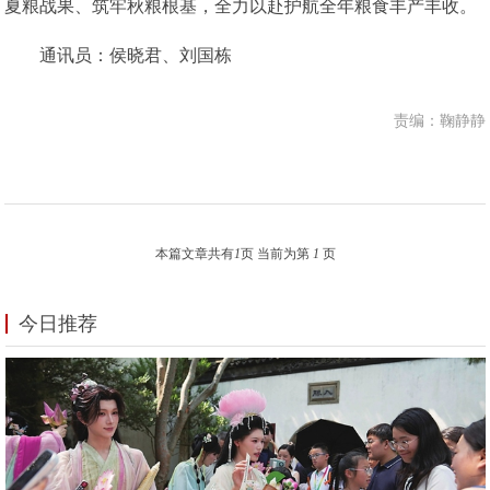
夏粮战果、筑牢秋粮根基，全力以赴护航全年粮食丰产丰收。
通讯员：侯晓君、刘国栋
责编：鞠静静
本篇文章共有
1
页 当前为第
1
页
今日推荐