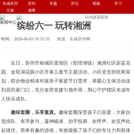
名城苏州
苏州
专题
评论
视频
学习
文旅
城事
新闻中心
缤纷六一 玩转湘洲
时间：2026-06-03 16:55:33
来源：名城苏州网
近日，苏州市相城区度假区（阳澄湖镇）湘洲社区蔚蓝花
园、金双湖花园小区开展儿童节主题活动。小区党支部统筹策
划，联合物业精准对接亲子家庭节日需求，将暖心文体活动送
到居民家门口，充分发挥党建引领作用，用心守护辖区未成年
人快乐成长。
趣味套圈
，
乐享童真
。
趣味套圈深受孩子们喜爱，大家自
觉排队、有序参与，凝神瞄准、抬手投掷，欢呼声、欢笑声此
起彼伏。简单有趣的游戏，有效锻炼了孩子们的专注力和肢体