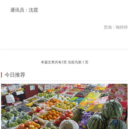
通讯员：沈霞
责编：鞠静静
本篇文章共有
1
页 当前为第
1
页
今日推荐