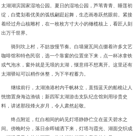
太湖湖滨国家湿地公园。夏日的湿地公园，芦苇青青、睡莲初
绽，白鹭划着优美的弧线翩跹起舞，生态画卷跃然眼前。紧接
着经过舟山核雕村，在一枚枚方寸大小的橄榄核上，看匠人刻
出万千世界。
骑到坎上村，不妨放慢节奏。白墙黛瓦间点缀着许多文艺
咖啡馆和特色民宿，选一个靠窗的位置坐下来，点一杯冰拿铁
或气泡水，窗外就是无垠的太湖，惬意得不想离开。这里还有
太湖驿站可以稍作休整，为下半程蓄力。
继续前行，太湖渔港村内千帆林立，直指蓝天的船桅让人
恍惚置身海边渔镇；新四军太湖游击支队纪念馆则用珍贵史
料，讲述那段烽火岁月，令人肃然起敬。
终点附近，红白相间的屿见灯塔静静伫立在蓝天碧水之
间。傍晚时分，落日余晖铺洒下来，灯塔与霞光、湖面交织成