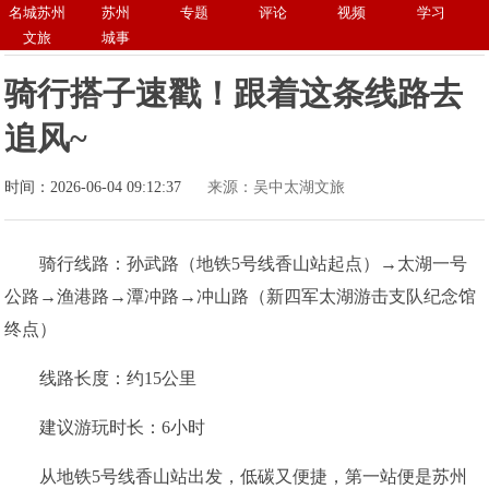
名城苏州
苏州
专题
评论
视频
学习
文旅
城事
骑行搭子速戳！跟着这条线路去
追风~
时间：2026-06-04 09:12:37
来源：吴中太湖文旅
骑行线路：孙武路（地铁5号线香山站起点）→太湖一号
公路→渔港路→潭冲路→冲山路（新四军太湖游击支队纪念馆
终点）
线路长度：约15公里
建议游玩时长：6小时
从地铁5号线香山站出发，低碳又便捷，第一站便是苏州