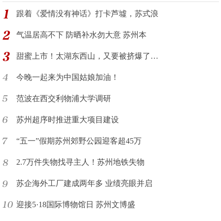
跟着《爱情没有神话》打卡芦墟，苏式浪
气温居高不下 防晒补水勿大意 苏州本
甜蜜上市！太湖东西山，又要被挤爆了…
今晚一起来为中国姑娘加油！
范波在西交利物浦大学调研
苏州超序时推进重大项目建设
“五一”假期苏州郊野公园迎客超45万
2.7万件失物找寻主人！苏州地铁失物
苏企海外工厂建成两年多 业绩亮眼并启
迎接5·18国际博物馆日 苏州文博盛