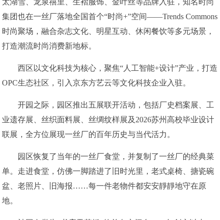
太湖雪、龙泉禧里、生褶服饰、金叶丝等品牌入驻，知名时尚
集团也在一丝厂落地全国首个“时尚+”空间——Trends Commons
时尚聚场，融合杂志文化、明星互动、休闲餐饮等多元场景，
打造潮流时尚消费新地标。
西区以文化科技为核心，聚焦“人工智能+设计”产业，打造
OPC生态社区，引入京东方艺云等文化科技企业入驻。
开园之际，园区推出五展联开活动，包括厂史档案展、工
业遗存展、丝织面料展、丝绸纹样展及2026苏州高校毕业设计
联展，全方位展现一丝厂的百年历史与当代活力。
园区恢复了当年的一丝厂食堂，并复制了一丝厂的经典菜
单。走进食堂，仿佛一脚踏进了旧时光里，老式桌椅、搪瓷碗
盆、老照片、旧海报……每一件老物件都安安靜靜地守在原
地。