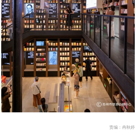
责编：冉秋婷