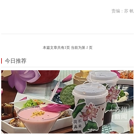
责编：苏 帆
本篇文章共有
1
页 当前为第
1
页
今日推荐