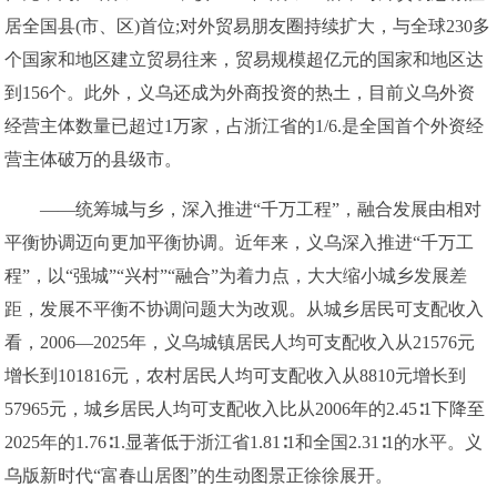
居全国县(市、区)首位;对外贸易朋友圈持续扩大，与全球230多
个国家和地区建立贸易往来，贸易规模超亿元的国家和地区达
到156个。此外，义乌还成为外商投资的热土，目前义乌外资
经营主体数量已超过1万家，占浙江省的1/6.是全国首个外资经
营主体破万的县级市。
——统筹城与乡，深入推进“千万工程”，融合发展由相对
平衡协调迈向更加平衡协调。近年来，义乌深入推进“千万工
程”，以“强城”“兴村”“融合”为着力点，大大缩小城乡发展差
距，发展不平衡不协调问题大为改观。从城乡居民可支配收入
看，2006—2025年，义乌城镇居民人均可支配收入从21576元
增长到101816元，农村居民人均可支配收入从8810元增长到
57965元，城乡居民人均可支配收入比从2006年的2.45∶1下降至
2025年的1.76∶1.显著低于浙江省1.81∶1和全国2.31∶1的水平。义
乌版新时代“富春山居图”的生动图景正徐徐展开。