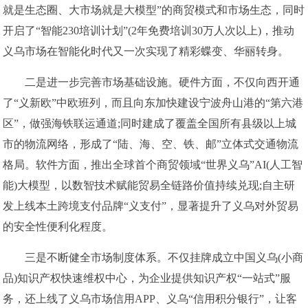
就是生态圈、大市场就是大模型”的商贸模式和市场生态，同时
开启了“智能230培训计划”(2年免费培训30万人次以上)，推动
义乌市场在智能化时代又一次实现了精彩蝶变、华丽转身。
二是进一步完善市场基础设施。硬件方面，不仅向西开通
了“义新欧”中欧班列，而且向东加快建设宁波舟山港的“第六港
区”，做强海铁联运通道;同时建成了覆盖全国所有县级以上城
市的物流网络，形成了“陆、海、空、铁、邮”立体式交通物流
格局。软件方面，推出全球首个商贸领域“世界义乌”AI(人工智
能)大模型，以数智技术赋能贸易全链路价值持续兑现;自主研
发上线本土跨境支付品牌“义支付”，显著提升了义乌对外贸易
的安全性便利化程度。
三是不断健全市场制度体系。不仅挂牌成立中国义乌(小商
品)知识产权快速维权中心，为企业提供知识产权“一站式”服
务，还上线了义乌市场信用APP、义乌“信用积分银行”，让客