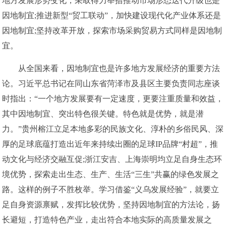
地方发展形势变化，采取得力举措推动市场形态迭代升级也是
因地制宜;推进新型“贸工联动”，加快建设现代化产业体系还是
因地制宜;坚持改革开放，探索市场采购贸易方式同样是因地制
宜。
从全国来看，因地制宜也是许多地方发展经济的重要方法
论。习近平总书记在同山东省菏泽市及县区主要负责同志座谈
时指出：“一个地方发展要有一定速度，更要注重质量和效益，
其中因地制宜、突出特色很关键。特色就是优势，就是潜
力。”贵州榕江立足本地多彩的民族文化、淳朴的乡俗民风、深
厚的足球底蕴打造出近年来持续出圈的足球IP品牌“村超”，推
动文化与经济交融互促;浙江安吉、上海崇明均立足自身生态环
境优势，探索走出生态、生产、生活“三生”共赢的绿色发展之
路。这样的例子不胜枚举。学习借鉴“义乌发展经验”，就要立
足自身资源禀赋，发挥比较优势，坚持因地制宜的方法论，扬
长避短，打造特色产业，走出符合本地实际的高质量发展之