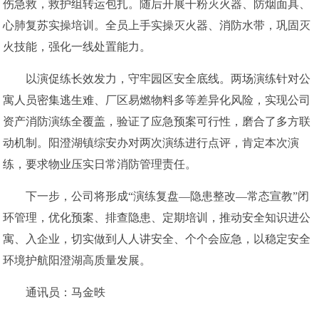
伤急救，救护组转运包扎。随后开展干粉灭火器、防烟面具、
心肺复苏实操培训。全员上手实操灭火器、消防水带，巩固灭
火技能，强化一线处置能力。
以演促练长效发力，守牢园区安全底线。两场演练针对公
寓人员密集逃生难、厂区易燃物料多等差异化风险，实现公司
资产消防演练全覆盖，验证了应急预案可行性，磨合了多方联
动机制。阳澄湖镇综安办对两次演练进行点评，肯定本次演
练，要求物业压实日常消防管理责任。
下一步，公司将形成“演练复盘—隐患整改—常态宣教”闭
环管理，优化预案、排查隐患、定期培训，推动安全知识进公
寓、入企业，切实做到人人讲安全、个个会应急，以稳定安全
环境护航阳澄湖高质量发展。
通讯员：马金昳