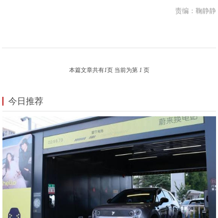
责编：鞠静静
本篇文章共有
1
页 当前为第
1
页
今日推荐