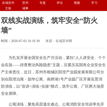
名城苏州
苏州
专题
评论
视频
学习
文旅
城事
双线实战演练，筑牢安全“防火
墙”
时间：2026-07-02 16:16:30
来源：名城苏州网
为扎实开展全国安全生产月活动，紧扣“人人讲安全、个个
会应急——排查整治风险隐患”主题，压紧压实国有企业安全生
产主体责任，近日，苏州市相城区阳澄产业园发展有限公司分
别在阳澄泊寓・韶华公寓、画师湖1号产业园厂区开展实景消
防演练，以“宣讲+演练+实操”模式，筑牢公寓、厂区两大场景
安全屏障。
公寓演练，聚焦高层逃生难点。公寓消防安全培训率先开