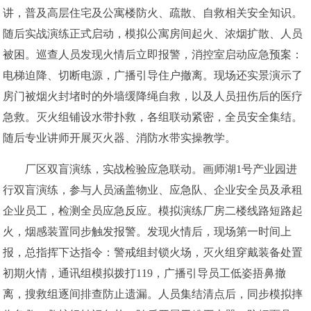
讲，普及高层住宅及公寓楼防火、疏散、自救相关安全知识。
随后实战演练正式启动，模拟公寓房间起火、浓烟扩散、人员
被困。巡查人员发现火情后立即报警，消控室启动应急预案：
电梯迫降、切断电源，广播引导住户撤离。现场还实景演示了
房门被烟火封堵时的外墙缓降绳自救，以及人员扭伤后的医疗
急救。灭火组铺设水带扑救，各组联动紧密，全员安全集结。
随后专业讲师开展灭火器、消防水带实操教学。
厂区双盲演练，实战检验应急联动。画师湖1号产业园进
行双盲演练，参与人员涵盖物业、应急队、企业安全员及承租
企业员工，检测全员应急反应。模拟演练厂房二楼线路短路起
火，烟感装置同步触发报警。发现火情后，现场第一时间上
报，总指挥下达指令：警戒组封锁火场，灭火组穿戴装备处置
初期火情，通讯组模拟拨打119，广播引导员工低姿捂鼻撤
离，搜救组逐间排查防止遗漏。人员集结清点后，同步模拟摔