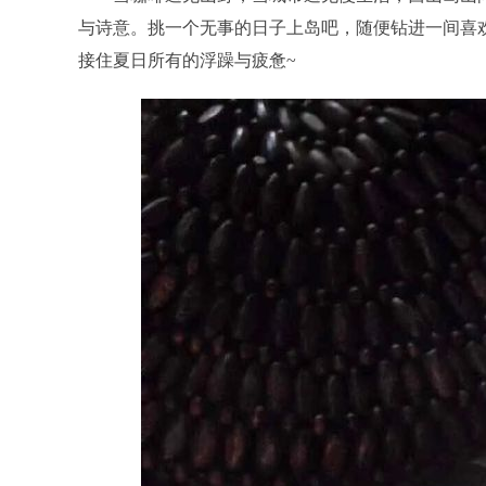
与诗意。挑一个无事的日子上岛吧，随便钻进一间喜
接住夏日所有的浮躁与疲惫~