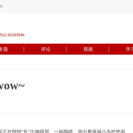
习
专题
评论
视频
学
ow~
在悄悄“长”出咖啡馆。一杯咖啡，泡出整座城小岛的悠闲