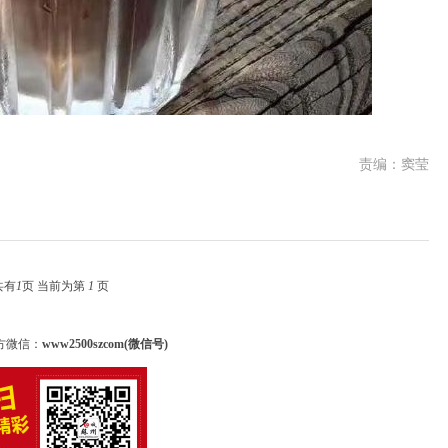
责编：窦莹
共有
1
页 当前为第
1
页
方微信：
www2500szcom(微信号)