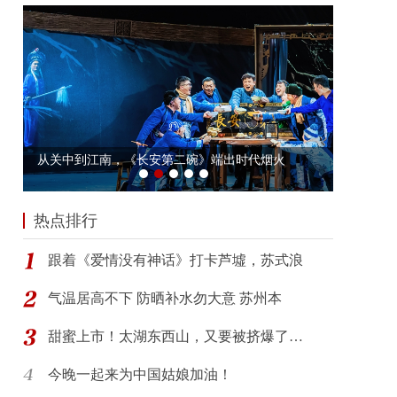
热点排行
跟着《爱情没有神话》打卡芦墟，苏式浪
气温居高不下 防晒补水勿大意 苏州本
甜蜜上市！太湖东西山，又要被挤爆了…
今晚一起来为中国姑娘加油！