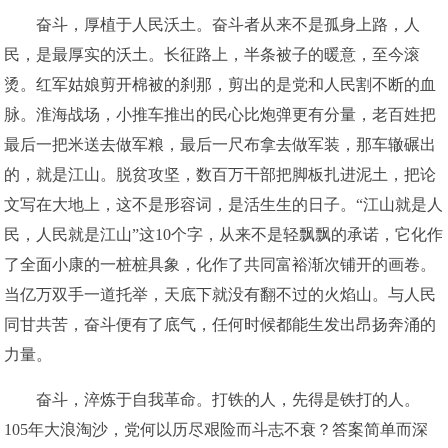
奋斗，厚植于人民沃土。奋斗者从来不是孤身上路，人
民，是最厚实的沃土。长征路上，半条被子的暖意，至今滚
烫。红军姑娘剪开棉被的刹那，剪出的是党和人民割不断的血
脉。淮海战场，小推车推出的民心比炮弹更有分量，老百姓把
最后一把米送去做军粮，最后一尺布拿去做军装，那车辙碾出
的，就是江山。脱贫攻坚，数百万干部把脚板扎进泥土，把论
文写在大地上，这不是形容词，是活生生的日子。“江山就是人
民，人民就是江山”这10个字，从来不是轻飘飘的承诺，它化作
了全面小康的一桩桩具象，化作了共同富裕渐次铺开的画卷。
当亿万双手一道托举，天底下就没有翻不过的火焰山。与人民
同甘共苦，奋斗便有了底气，任何时候都能生发出昂扬奔涌的
力量。
奋斗，淬炼于自我革命。打铁的人，先得是铁打的人。
105年大浪淘沙，党何以历尽艰险而斗志不衰？答案简单而深