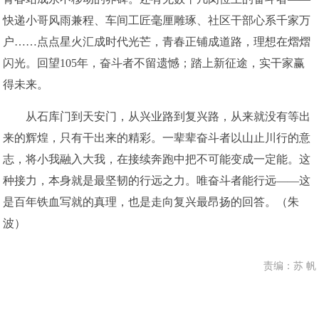
快递小哥风雨兼程、车间工匠毫厘雕琢、社区干部心系千家万
户……点点星火汇成时代光芒，青春正铺成道路，理想在熠熠
闪光。回望105年，奋斗者不留遗憾；踏上新征途，实干家赢
得未来。
从石库门到天安门，从兴业路到复兴路，从来就没有等出
来的辉煌，只有干出来的精彩。一辈辈奋斗者以山止川行的意
志，将小我融入大我，在接续奔跑中把不可能变成一定能。这
种接力，本身就是最坚韧的行远之力。唯奋斗者能行远——这
是百年铁血写就的真理，也是走向复兴最昂扬的回答。（朱
波）
责编：苏 帆