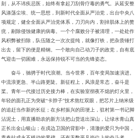
刻，从不讳疾忌医，始终有拿起刀刮骨疗毒的勇气。从延安整
风涤荡尘埃、统一思想，到新时代全面从严治党，出台中央八
项规定，健全全面从严治党体系，刀刃向内，割掉肌体上的赘
疣，剔除侵蚀健康的病毒。一个个腐败分子被清理，一处处作
风积弊被扫除，队伍随之一次次提纯，就像打铁，把杂质锤打
出去，留下的便是精钢。一个敢向自己动刀子的政党，自有底
气迎击一切困难，永远保持锐不可当的先锋姿态。
奋斗，驰骋于时代浪潮。当今世界，百年变局加速演进。
中流浪更急、半山路更陡。新征程上，风浪是常态，奋斗是
桨。青年一代接过历史接力棒，在实验室彻夜不熄的灯火里，
年轻的面孔正为突破“卡脖子”技术熬红双眼，把芯片上纳米级
的追赶当作新的长征；在乡村振兴的田埂上，驻村第一书记脚
沾泥土，用直播助农的新方法把山货送出深山，让绿水青山真
正长出金山银山；在戍边卫国的背影中，清澈的爱只为中国，
青春站成永不移动的界碑。还有无数平凡岗位上的奋斗者——