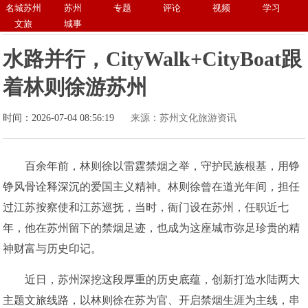
名城苏州
苏州
专题
评论
视频
学习
文旅
城事
水路并行，CityWalk+CityBoat跟
着林则徐游苏州
时间：2026-07-04 08:56:19
来源：苏州文化旅游资讯
百余年前，林则徐以雷霆禁烟之举，守护民族根基，用铮
铮风骨诠释深沉的爱国主义精神。林则徐曾在道光年间，担任
过江苏按察使和江苏巡抚，当时，衙门设在苏州，任职近七
年，他在苏州留下的禁烟足迹，也成为这座城市弥足珍贵的精
神财富与历史印记。
近日，苏州深挖这段厚重的历史底蕴，创新打造水陆两大
主题文旅线路，以林则徐在苏为官、开启禁烟生涯为主线，串