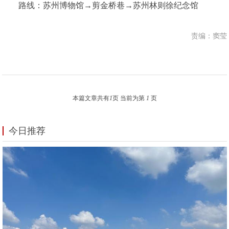
路线：苏州博物馆→剪金桥巷→苏州林则徐纪念馆
责编：窦莹
本篇文章共有
1
页 当前为第
1
页
今日推荐