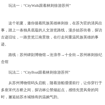
玩法一：“CityWalk跟着林则徐游苏州”
这个初夏，邀你循着民族英雄林则徐，在苏为官的清风往
事，踏上一条独具底蕴的人文游览路线，漫步姑苏街巷，探访
古迹旧址，一路赏览江南景致，在行走间重温民族英雄的事
迹。
路线：苏州碑刻博物馆→沧浪亭→十全街→苏州林则徐纪
念馆
玩法二：“CityBoat跟着林则徐游苏州”
从苏州博物馆码头启航，随着游船缓缓前行，让你穿行于
多座宋代古桥之间，探访林公禁烟起点，感悟先贤风骨的同
时，邂逅姑苏水城独有的温婉气韵。