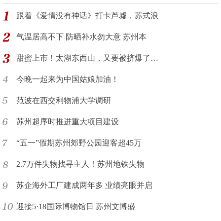
跟着《爱情没有神话》打卡芦墟，苏式浪
气温居高不下 防晒补水勿大意 苏州本
甜蜜上市！太湖东西山，又要被挤爆了…
今晚一起来为中国姑娘加油！
范波在西交利物浦大学调研
苏州超序时推进重大项目建设
“五一”假期苏州郊野公园迎客超45万
2.7万件失物找寻主人！苏州地铁失物
苏企海外工厂建成两年多 业绩亮眼并启
迎接5·18国际博物馆日 苏州文博盛