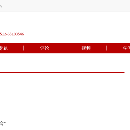
习
专题
评论
视频
学
检”