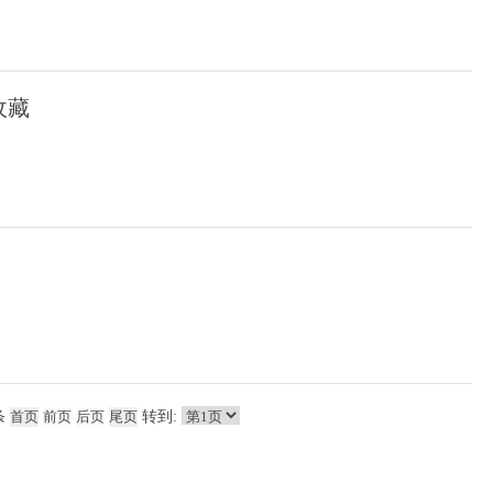
收藏
！
条
转到: