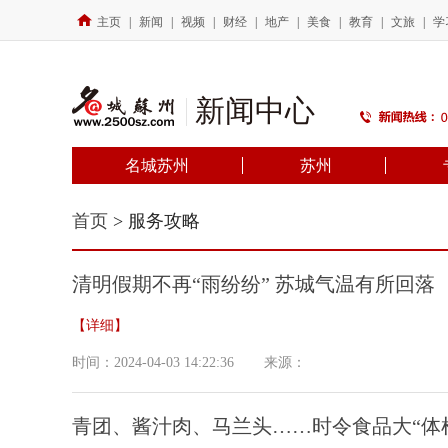
主页
|
新闻
|
视频
|
财经
|
地产
|
美食
|
教育
|
文旅
|
学
新闻中心
名城苏州
苏州
首页
> 服务攻略
清明假期不再“雨纷纷” 苏城气温有所回落
【详细】
时间：2024-04-03 14:22:36
来源：
青团、酱汁肉、马兰头……时令食品大“体